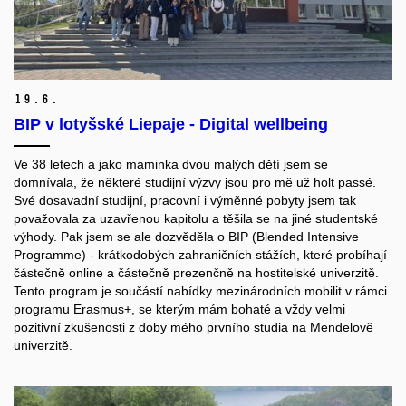
19.
6.
BIP v lotyšské Liepaje - Digital wellbeing
Ve 38 letech a jako maminka dvou malých dětí jsem se
domnívala, že některé studijní výzvy jsou pro mě už holt passé.
Své dosavadní studijní, pracovní i výměnné pobyty jsem tak
považovala za uzavřenou kapitolu a těšila se na jiné studentské
výhody. Pak jsem se ale dozvěděla o BIP (Blended Intensive
Programme) - krátkodobých zahraničních stážích, které probíhají
částečně online a částečně prezenčně na hostitelské univerzitě.
Tento program je součástí nabídky mezinárodních mobilit v rámci
programu Erasmus+, se kterým mám bohaté a vždy velmi
pozitivní zkušenosti z doby mého prvního studia na Mendelově
univerzitě.