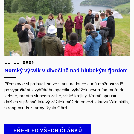
11.
11.
2025
Norský výcvik v divočině nad hlubokým fjordem
Představte si probudit se ve stanu na louce a mít možnost vidět
po vyproštění z vyhřátého spacáku výběžek severního moře do
zelené, ranním sluncem zalité, vlhké krajiny. Kromě spoustu
dalších si přesně takový zážitek můžete odvézt z kurzu Wild skills,
strong minds z farmy Rysta Gård.
PŘEHLED VŠECH ČLÁNKŮ