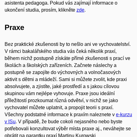
asistenta pedagoga. Pokud vás zajímají informace o
ukončení studia, prosím, klikněte
zde
.
Praxe
Bez praktické zkušenosti by to nešlo ani ve vychovatelství.
V rámci bakalářského studia vás čeká několik praxí,
během nichž postupně získáte přímé zkušenosti s prací ve
školách a školských zařízeních. Začnete náslechy a
postupně se zapojíte do výchovných a volnočasových
aktivit s dětmi a mládeží. Sami si můžete zvolit, kde praxi
absolvujete, a zjistíte, jaké prostředí a s jakou cílovou
skupinou vám nejlépe vyhovuje. Praxe jsou ideální
příležitostí prozkoumat různá odvětví, v nichž se jako
vychovatel můžete uplatnit, a propojit teorii s praxí.
Všechny podstatné informace k praxím naleznete v
e-kurzu
v ISu
. V případě, že bude cokoli nejasného nebo byste
potřebovali konzultovat výběr místa praxe aj., neváhejte se
obrátit na garantku praxí Martinu Kurowski