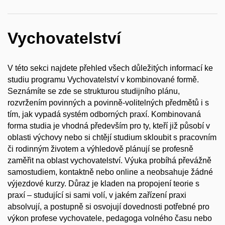
Vychovatelství
V této sekci najdete přehled všech důležitých informací ke
studiu programu Vychovatelství v kombinované formě.
Seznámíte se zde se strukturou studijního plánu,
rozvržením povinných a povinně-volitelných předmětů i s
tím, jak vypadá systém odborných praxí. Kombinovaná
forma studia je vhodná především pro ty, kteří již působí v
oblasti výchovy nebo si chtějí studium skloubit s pracovním
či rodinným životem a výhledově plánují se profesně
zaměřit na oblast vychovatelství. Výuka probíhá převážně
samostudiem, kontaktně nebo online a neobsahuje žádné
výjezdové kurzy. Důraz je kladen na propojení teorie s
praxí – studující si sami volí, v jakém zařízení praxi
absolvují, a postupně si osvojují dovednosti potřebné pro
výkon profese vychovatele, pedagoga volného času nebo