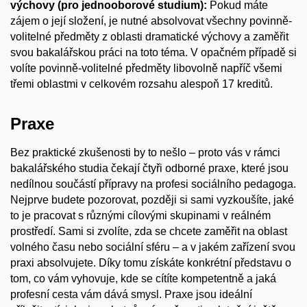
výchovy (pro jednooborové studium):
Pokud máte
zájem o její složení, je nutné absolvovat všechny povinně-
volitelné předměty z oblasti dramatické výchovy a zaměřit
svou bakalářskou práci na toto téma. V opačném případě si
volíte povinně-volitelné předměty libovolně napříč všemi
třemi oblastmi v celkovém rozsahu alespoň 17 kreditů.
Praxe
Bez praktické zkušenosti by to nešlo – proto vás v rámci
bakalářského studia čekají čtyři odborné praxe, které jsou
nedílnou součástí přípravy na profesi sociálního pedagoga.
Nejprve budete pozorovat, později si sami vyzkoušíte, jaké
to je pracovat s různými cílovými skupinami v reálném
prostředí. Sami si zvolíte, zda se chcete zaměřit na oblast
volného času nebo sociální sféru – a v jakém zařízení svou
praxi absolvujete. Díky tomu získáte konkrétní představu o
tom, co vám vyhovuje, kde se cítíte kompetentně a jaká
profesní cesta vám dává smysl. Praxe jsou ideální