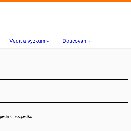
Věda a výzkum
Doučování
cpeda či socpedku