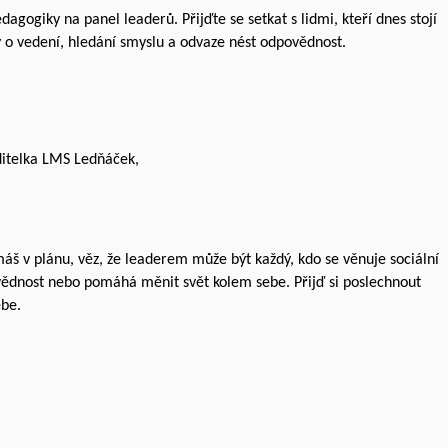
gogiky na panel leaderů. Přijďte se setkat s lidmi, kteří dnes stojí
hy o vedení, hledání smyslu a odvaze nést odpovědnost.
editelka LMS Ledňáček,
máš v plánu, věz, že leaderem může být každý, kdo se věnuje sociální
vědnost nebo pomáhá měnit svět kolem sebe. Přijď si poslechnout
ebe.