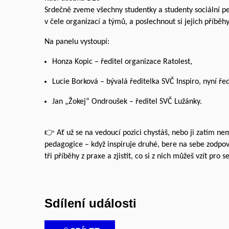
Srdečně zveme všechny studentky a studenty sociální peda
v čele organizací a týmů, a poslechnout si jejich příbě
Na panelu vystoupí:
Honza Kopic – ředitel organizace Ratolest,
Lucie Borková – bývalá ředitelka SVČ Inspiro, nyní ř
Jan „Žokej“ Ondroušek – ředitel SVČ Lužánky.
👉 Ať už se na vedoucí pozici chystáš, nebo ji zatím ne
pedagogice – když inspiruje druhé, bere na sebe zodpo
tři příběhy z praxe a zjistit, co si z nich můžeš vzít pro s
Sdílení události